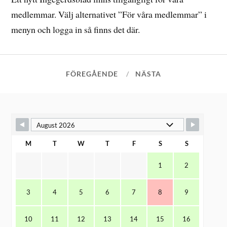
medlemmar. Välj alternativet ”För våra medlemmar” i
menyn och logga in så finns det där.
FÖREGÅENDE
NÄSTA
M
T
W
T
F
S
S
1
2
3
4
5
6
7
8
9
10
11
12
13
14
15
16